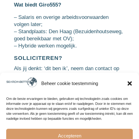
Wat biedt Giro555?
– Salaris en overige arbeidsvoorwaarden
volgen later;
– Standplaats: Den Haag (Bezuidenhoutseweg,
goed bereikbaar met OV);
– Hybride werken mogelijk.
SOLLICITEREN?
Als jij denkt: ‘dit ben ik’, neem dan contact op
met:
Beheer cookie toestemming
Jan Willem Elffers (jwelffers@search4better.nl
of 0651396036)
Om de beste ervaringen te bieden, gebruiken wij technologieën zoals cookies om
of
informatie over je apparaat op te slaan en/of te raadplegen. Door in te stemmen met
Denise Krul (dkrul@search4better.nl of
deze technologieën kunnen wij gegevens zoals surfgedrag of unieke ID's op deze
site verwerken. Als je geen toestemming geeft of uw toestemming intrekt, kan dit een
0616800378)
nadelige invloed hebben op bepaalde functies en mogelijkheden.
PDF PRINT VERSIE:
KLIK HIER
Accepteren